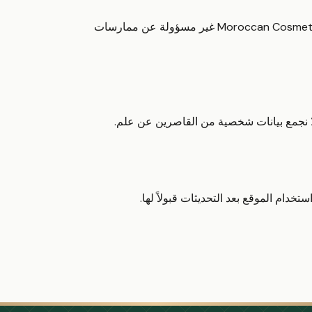
يدمج الموقع بوابات الدفع، ومزودي خدمات الشحن، وأدوات التحليل. Moroccan Cosmetic غير مسؤولة عن ممارسات
خدام الموقع بعد التحديثات قبولاً لها.