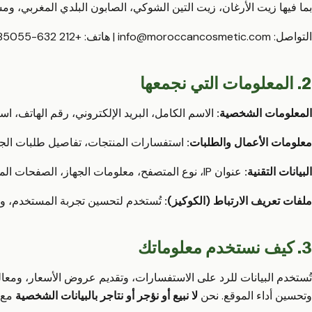
بما فيها زيت الأرغان، زيت التين الشوكي، الصابون البلدي المغربي، ومس
التواصل:
info@moroccancosmetic.com
| هاتف:
+212 632-485055
2. المعلومات التي نجمعها
المعلومات الشخصية:
الاسم الكامل، البريد الإلكتروني، رقم الهاتف، اسم
معلومات الأعمال والطلبات:
استفسارات المنتجات، تفاصيل طلبات الجمل
البيانات التقنية:
عنوان IP، نوع المتصفح، معلومات الجهاز، الصفحات المزارة، مصدر الإحالة.
ملفات تعريف الارتباط (الكوكيز):
تُستخدم لتحسين تجربة المستخدم، وتح
3. كيف نستخدم معلوماتك
تُستخدم البيانات للرد على الاستفسارات، وتقديم عروض الأسعار، ومعال
وتحسين أداء الموقع. نحن
لا نبيع أو نؤجر أو نتاجر بالبيانات الشخصية
مع أ