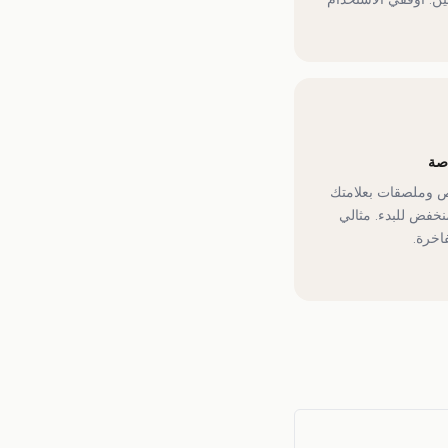
اصة
 وملصقات بعلامتك
منخفض للبدء. مثالي
اخرة.