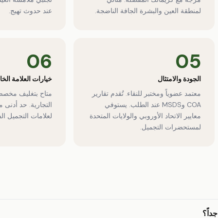
لمنطقة العين والبشرة الجافة الناضجة.
عند حدوث تهيج.
06
05
الجودة والامتثال
خيارات العلامة الخ
معتمد عضوياً ومختبر للنقاء. تُقدم تقارير
متاح بتغليف مخصص
COA وMSDS عند الطلب. يستوفي
التجارية. حد أدنى 
معايير الاتحاد الأوروبي والولايات المتحدة
لعلامات التجميل الف
لمستحضرات التجميل.
جداً؟