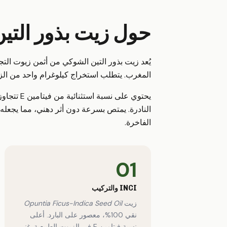
حول زيت بذور التي
يُعد زيت بذور التين الشوكي من أثمن زيوت الت
المغرب. يتطلب استخراج كيلوغرام واحد من الزيت
يحتوي عل
النادرة. يمتص بسرعة دون أثر دهني، مما يجعله
الفاخرة.
01
INCI والتركيب
زيت
Opuntia Ficus-Indica Seed Oil
نقي 100%، معصور على البارد. أعلى
نسبة فيتامين E في الزيوت الطبيعية. غني