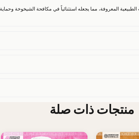
 نسبة فيتامين E في الزيوت الطبيعية المعروفة، مما يجعله استثنائياً في مكافحة الشيخوخة 
منتجات ذات صلة