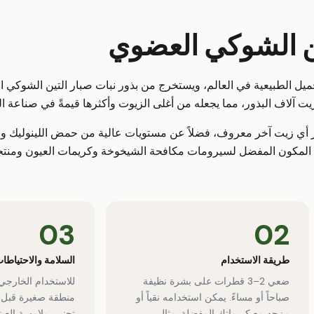
ن الشوكي العضوي
جميل الطبيعية في العالم، ويستخرج من بذور نبات صبار التين الشوكي ا
 آلاف البذور، مما يجعله من أغلى الزيوت وأكثرها قيمةً في صناعة العن
ى نسبة استثنائية من فيتامين E تتجاوز أي زيت آخر معروف، فضلاً عن مستويات عالية من حمض اللي
 المكون المفضل لسيرومات مكافحة الشيخوخة وكريمات العيون ومنتجات 
03
02
طريقة الاستخدام
السلامة والاحتياطا
ضعي 2–3 قطرات على بشرة نظيفة
للاستخدام الخارجي
صباحاً أو مساءً. يمكن استخدامه نقياً أو
منطقة صغيرة قبل ا
مزجه مع كريماتك المفضلة. مثالي
تجنبي ملامسة العين