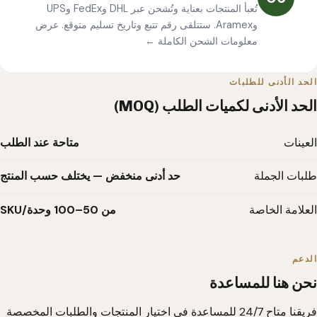
تُعبأ المنتجات بعناية وتُشحن عبر DHL وFedEx وUPS
وAramex. ستتلقى رقم تتبع وتاريخ تسليم متوقع.
عرض
معلومات الشحن الكاملة ←
الحد الأدنى للطلبات
الحد الأدنى لكميات الطلب (MOQ)
العينات
متاحة عند الطلب
طلبات الجملة
حد أدنى منخفض — يختلف حسب المنتج
العلامة الخاصة
من 50–100 وحدة/SKU
الدعم
نحن هنا للمساعدة
فريقنا متاح 24/7 للمساعدة في اختيار المنتجات والطلبات المخصصة