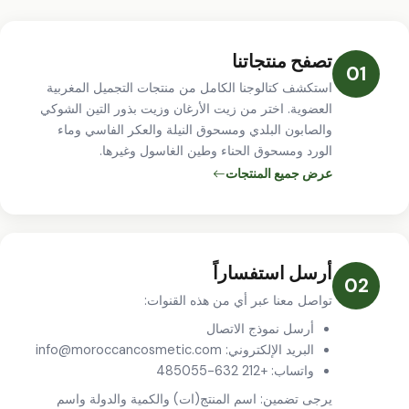
تصفح منتجاتنا
01
استكشف كتالوجنا الكامل من منتجات التجميل المغربية
العضوية. اختر من زيت الأرغان وزيت بذور التين الشوكي
والصابون البلدي ومسحوق النيلة والعكر الفاسي وماء
الورد ومسحوق الحناء وطين الغاسول وغيرها.
عرض جميع المنتجات
أرسل استفساراً
02
تواصل معنا عبر أي من هذه القنوات:
أرسل
نموذج الاتصال
البريد الإلكتروني:
info@moroccancosmetic.com
واتساب:
+212 632-485055
يرجى تضمين: اسم المنتج(ات) والكمية والدولة واسم