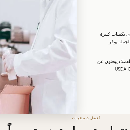
ى بكميات كبيرة
لجملة يوفر
ميل العضوية 60 مليار دولار. العملاء يبحثون عن
بشهادات معترف بها مثل USDA Organic
أفضل 5 منتجات