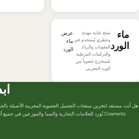
ماء
منتج عناية مهدئ
عرض
وعطري يُستخدم في
ماء
الورد
المقويات والرذاذ
الورد
والتركيبات المرطبة.
مُستخرج عضوياً من
الورد المغربي.
اب
Cosmetic تُورد للعلامات التجارية والسبا والموزعين في جميع أنحاء العالم.