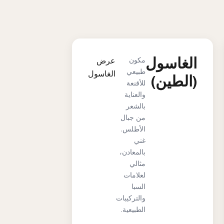
الغاسول
مكون
عرض
طبيعي
الغاسول
(الطين)
للأقنعة
والعناية
بالشعر
من جبال
الأطلس.
غني
بالمعادن،
مثالي
لعلامات
السبا
والتركيبات
الطبيعية.