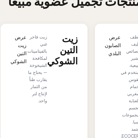
زيت
ظف
عرض
زيت فاخر
عرض
يف
غني
الصابون
زيت
التين
صائص
بالفيتامينات
البلدي
التين
شير
الشوكي
لمكافحة
الشوكي
عية.
الشيخوخة
ستخدم في
— يحتاج ما
وس
يقارب طناً
حمام
من الثمار
مغربي
لإنتاج لتر
عناية
واحد.
لجسم
جموعات
با.
تمد
ECOCER