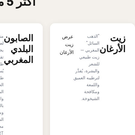
أكثر 5 منتجات تجميل عضوية مبيعاً
زيت
الصابون
"الذهب
عرض
من
السائل"
لط
زيت
الأرغان
البلدي
المغربي —
بخ
الأرغان
زيت طبيعي
المغربي
تق
للشعر
طبي
والبشرة، يُقدَّر
يُ
لترطيبه العميق
طق
واللمعة
ال
ومكافحة
ال
الشيخوخة.
وال
با
وم
الس
مع
T.