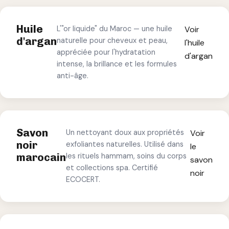
Huile
L'"or liquide" du Maroc — une huile
Voir
d'argan
naturelle pour cheveux et peau,
l'huile
appréciée pour l'hydratation
d'argan
intense, la brillance et les formules
anti-âge.
Savon
Un nettoyant doux aux propriétés
Voir
noir
exfoliantes naturelles. Utilisé dans
le
marocain
les rituels hammam, soins du corps
savon
et collections spa. Certifié
noir
ECOCERT.