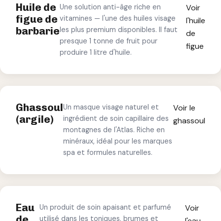
Huile de
Une solution anti-âge riche en
Voir
figue de
vitamines — l'une des huiles visage
l'huile
barbarie
les plus premium disponibles. Il faut
de
presque 1 tonne de fruit pour
figue
produire 1 litre d'huile.
Ghassoul
Un masque visage naturel et
Voir le
(argile)
ingrédient de soin capillaire des
ghassoul
montagnes de l'Atlas. Riche en
minéraux, idéal pour les marques
spa et formules naturelles.
Eau
Un produit de soin apaisant et parfumé
Voir
de
utilisé dans les toniques, brumes et
l'eau