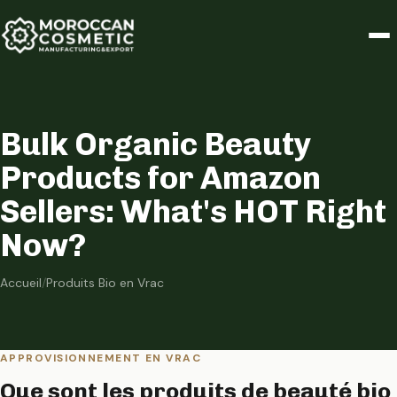
Bulk Organic Beauty
Products for Amazon
Sellers: What's HOT Right
Now?
Accueil
/
Produits Bio en Vrac
APPROVISIONNEMENT EN VRAC
Que sont les produits de beauté bio