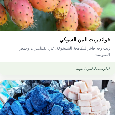
فوائد زيت التين الشوكي
زيت وجه فاخر لمكافحة الشيخوخة. غني بفيتامين E وحمض
اللينولييك.
ترطيب
نمو
تقوية