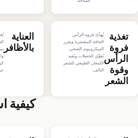
المتاحة.
تغذية
العناية
يُهدِّئ فروة الرأس
يُغ
الجافة المتقشرة ويعزز
الص
فروة
بالأظافر
الميكروبيوم الصحي.
يم
الرأس
يُقوِّي الخصلات ويُعيد
وا
اللمعان الطبيعي للشعر
كز
وقوة
التالف.
حو
الشعر
كيفية ا