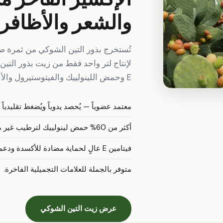
والشعر والأظافر
تُستخرج بذور التين الشوكي من ثمرة صبار
لإنتاج لتر واحد فقط من زيت بذور التي
E وحمض اللينولييك والفيتوستيرول والأحماض الدهنية الأساسية.
معتمد عضوياً — يُحصد يدوياً ويُضغط تقليدياً 
أكثر من 60% حمض لينولييك لترطيب غير مسدود للمسام.
فيتامين E عالٍ لحماية مضادة للأكسدة ودعم الكولاجين.
متوفر بالجملة للعلامات التجميلية الفاخرة.
عرض زيت التين الشوكي