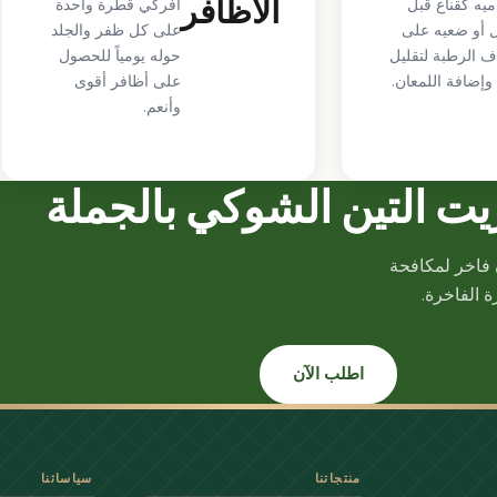
الأظافر
يه كقناع قبل
افركي قطرة واحدة
 أو ضعيه على
على كل ظفر والجلد
ف الرطبة لتقليل
حوله يومياً للحصول
 وإضافة اللمعان.
على أظافر أقوى
وأنعم.
يت التين الشوكي بالجملة
 فاخر لمكافحة
 الفاخرة.
اطلب الآن
منتجاتنا
سياساتنا