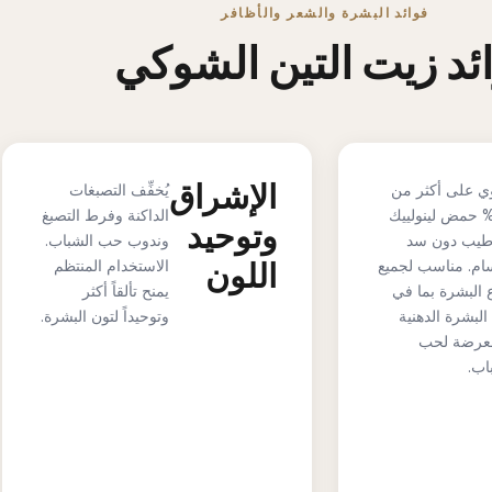
فوائد البشرة والشعر والأظافر
ئد زيت التين الشوكي
الإشراق
ي على أكثر من
يُخفِّف التصبغات
60 حمض لينولييك
الداكنة وفرط التصبغ
وتوحيد
طيب دون سد
وندوب حب الشباب.
ام. مناسب لجميع
اللون
الاستخدام المنتظم
ع البشرة بما في
يمنح تألقاً أكثر
البشرة الدهنية
وتوحيداً لتون البشرة.
معرضة لحب
اب.