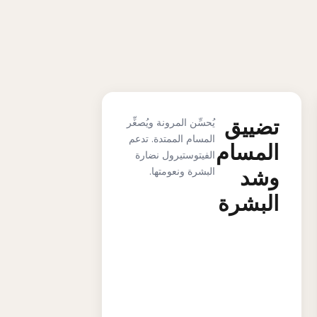
تضييق
يُحسِّن المرونة ويُصغِّر
المسام الممتدة. تدعم
المسام
الفيتوستيرول نضارة
وشد
البشرة ونعومتها.
البشرة