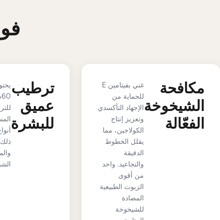
فوا
مكافحة
ترطيب
غني بفيتامين E
يحتو
للحماية من
%
الشيخوخة
عميق
الإجهاد التأكسدي
للتر
الفعّالة
وتعزيز إنتاج
للبشرة
المس
الكولاجين، مما
أنوا
يقلل الخطوط
ذلك 
الدقيقة
وال
والتجاعيد. واحد
الشب
من أقوى
الزيوت الطبيعية
المضادة
للشيخوخة