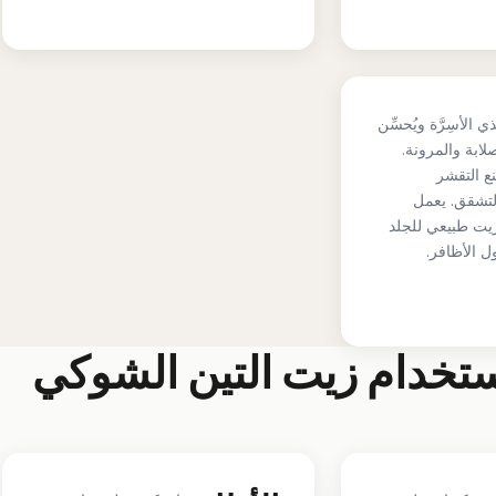
ذي الأسِرَّة ويُحسِّن
لابة والمرونة.
نع التقشر
لتشقق. يعمل
يت طبيعي للجلد
ل الأظافر.
ستخدام زيت التين الشوكي