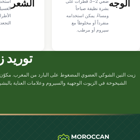
الوجه
الشعر
ضعي 2–3 قطرات على
استخدم
بشرة نظيفة صباحاً
الغسيل
ومساءً. يمكن استخدامه
الأطرا
منفرداً أو مخلوطاً مع
التجعد
سيروم أو مرطب.
توريد ز
زيت التين الشوكي العضوي المضغوط على البارد من المغرب. مكوّن
الشيخوخة في الزيوت الوجهية والسيروم وعلامات العناية بالبشرة