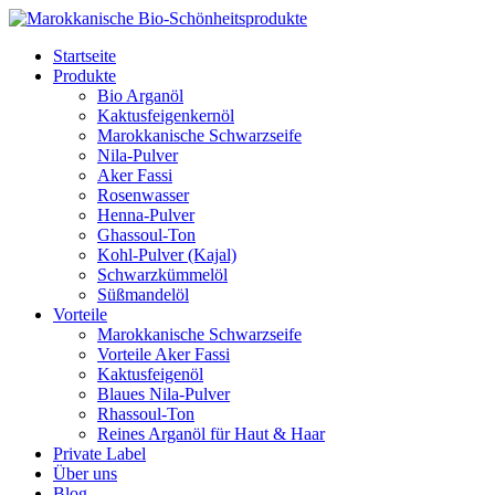
Startseite
Produkte
Bio Arganöl
Kaktusfeigenkernöl
Marokkanische Schwarzseife
Nila-Pulver
Aker Fassi
Rosenwasser
Henna-Pulver
Ghassoul-Ton
Kohl-Pulver (Kajal)
Schwarzkümmelöl
Süßmandelöl
Vorteile
Marokkanische Schwarzseife
Vorteile Aker Fassi
Kaktusfeigenöl
Blaues Nila-Pulver
Rhassoul-Ton
Reines Arganöl für Haut & Haar
Private Label
Über uns
Blog